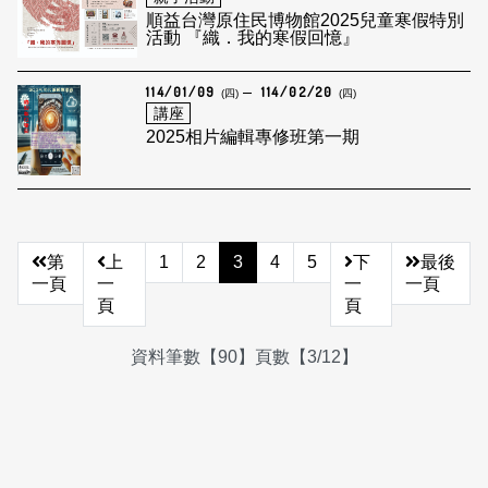
順益台灣原住民博物館2025兒童寒假特別
活動 『織．我的寒假回憶』
114/01/09
114/02/20
(四)
(四)
講座
2025相片編輯專修班第一期
第
上
1
2
3
4
5
下
最後
一頁
一
一
一頁
頁
頁
資料筆數【90】頁數【3/12】