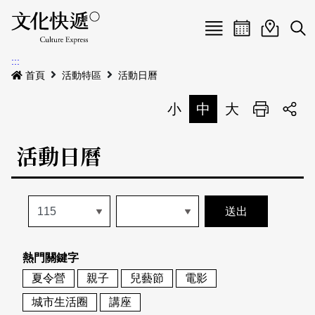
Menu
活動日曆
活動地圖
展
:::
最新公告
首頁
活動特區
活動日曆
電子書
小
中
大
列印
專題特區
活動日曆
活動特區
本期專題
關於我們
歷史專題
活動列表
我要刊登
活動日曆
常見問答
熱門關鍵字
地圖搜尋
關於我們
會員基本資料
夏令營
親子
兒藝節
電影
網站導覽
English
城市生活圈
講座
刊物索取地點
刊登活動