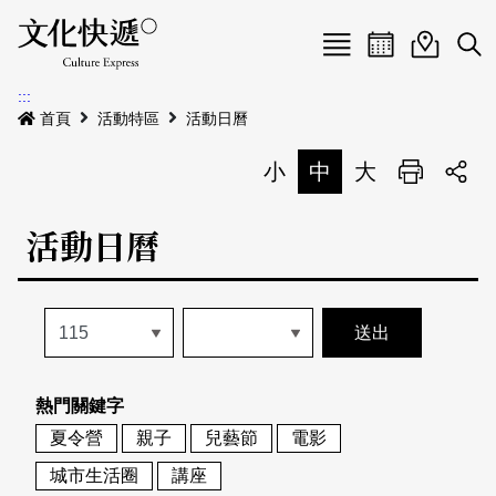
Menu
活動日曆
活動地圖
展
:::
最新公告
首頁
活動特區
活動日曆
電子書
小
中
大
列印
專題特區
活動日曆
活動特區
本期專題
關於我們
歷史專題
活動列表
我要刊登
活動日曆
常見問答
熱門關鍵字
地圖搜尋
關於我們
會員基本資料
夏令營
親子
兒藝節
電影
網站導覽
English
城市生活圈
講座
刊物索取地點
刊登活動