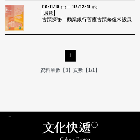
110/11/15
115/12/31
(一)
(四)
展覽
古蹟探祕—勸業銀行舊廈古蹟修復常設展
1
資料筆數【3】頁數【1/1】
:::