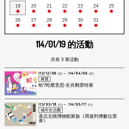
19
20
21
22
23
24
25
26
27
28
29
30
31
114/01/19
的活動
共有 3 筆活動
113/12/06
114/04/06
(五)
(日)
展覽
蛤?蛇麼意思-生肖郵票特展
113/05/18
114/05/17
(六)
(六)
城市生活圈
基北北桃博物館家族《周遊列博數位票
券》