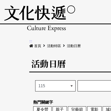
:::
首頁
活動特區
活動日曆
活動日曆
熱門關鍵字
夏令營
親子
兒藝節
電影
城