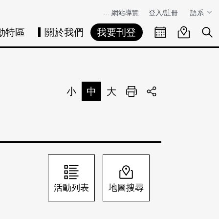
:::
網站導覽
登入/註冊
語系
動特區
關於我們
我要刊登
活動日曆
活動地圖
展
小
中
大
列印
分享
活動列表
地圖搜尋