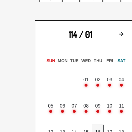
114 / 01
下
SUN
MON
TUE
WED
THU
FRI
SAT
01
02
03
04
05
06
07
08
09
10
11