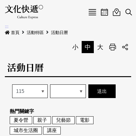
Menu
活動日曆
活動地圖
展
:::
最新公告
首頁
活動特區
活動日曆
電子書
小
中
大
列印
專題特區
活動日曆
活動特區
本期專題
關於我們
歷史專題
活動列表
我要刊登
活動日曆
常見問答
熱門關鍵字
地圖搜尋
關於我們
會員基本資料
夏令營
親子
兒藝節
電影
網站導覽
English
城市生活圈
講座
刊物索取地點
刊登活動