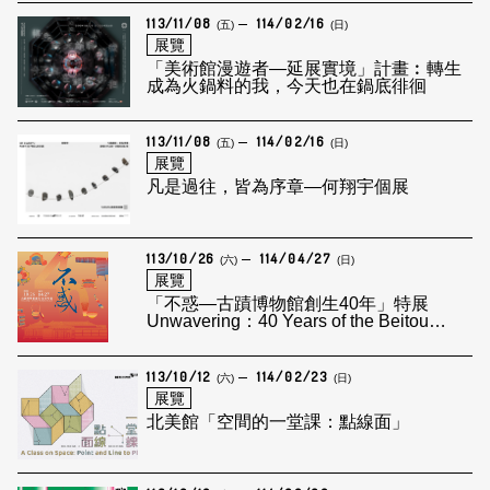
113/11/08
114/02/16
(五)
(日)
展覽
「美術館漫遊者—延展實境」計畫︰轉生
成為火鍋料的我，今天也在鍋底徘徊
113/11/08
114/02/16
(五)
(日)
展覽
凡是過往，皆為序章—何翔宇個展
113/10/26
114/04/27
(六)
(日)
展覽
「不惑—古蹟博物館創生40年」特展
Unwavering：40 Years of the Beitou
Museum
113/10/12
114/02/23
(六)
(日)
展覽
北美館「空間的一堂課：點線面」