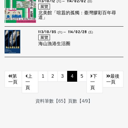
113/10/12
114/02/02
(六)
(日)
展覽
北美館「喧囂的孤獨：臺灣膠彩百年尋
道」
113/10/05
114/02/28
(六)
(五)
展覽
海山漁港生活圈
第
上
1
2
3
4
5
下
最後
一頁
一
一
一頁
頁
頁
資料筆數【65】頁數【4/9】