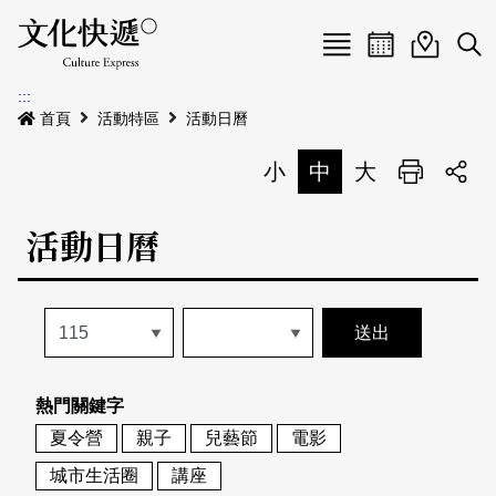
Menu
活動日曆
活動地圖
展
:::
最新公告
首頁
活動特區
活動日曆
電子書
小
中
大
列印
專題特區
活動日曆
活動特區
本期專題
關於我們
歷史專題
活動列表
我要刊登
活動日曆
常見問答
熱門關鍵字
地圖搜尋
關於我們
會員基本資料
夏令營
親子
兒藝節
電影
網站導覽
English
城市生活圈
講座
刊物索取地點
刊登活動