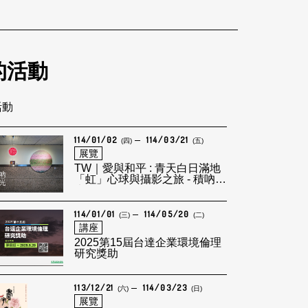
的活動
活動
114/01/02
114/03/21
(四)
(五)
展覽
TW｜愛與和平 : 青天白日滿地
「虹」心球與攝影之旅 - 積吶虹
光LEF
114/01/01
114/05/20
(三)
(二)
講座
2025第15屆台達企業環境倫理
研究獎助
113/12/21
114/03/23
(六)
(日)
展覽