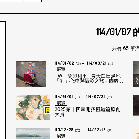
114/01/07
個月
共有 65 筆
114/01/02
114/03/21
(四)
(五)
展覽
TW｜愛與和平 : 青天白日滿地
「虹」心球與攝影之旅 - 積吶虹
光LEF
114/01/01
114/07/21
(三)
(一)
展覽
2025第十四屆開拓極短篇原創
大賞
113/12/28
114/02/15
(六)
(六)
展覽