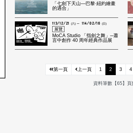
「七劍下天山—巴黎·紐約繪畫
的遇合」
113/12/21
114/02/16
(六)
(日)
展覽
MoCA Studio 「指劍之舞」─蕭
言中創作 40 周年經典作品展
第一頁
上一頁
1
2
3
4
資料筆數【65】頁數