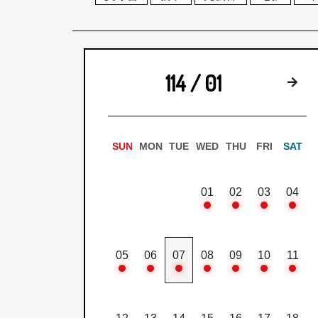
114 / 01
下
SUN
MON
TUE
WED
THU
FRI
SAT
01
02
03
04
05
06
07
08
09
10
11