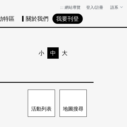
:::
網站導覽
登入/註冊
語系
動特區
關於我們
我要刊登
活動日曆
活動地圖
展
小
中
大
列印
分享
活動列表
地圖搜尋