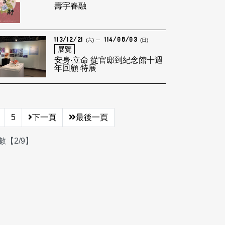
壽宇春融
113/12/21
114/08/03
(六)
(日)
展覽
安身‧立命 從官邸到紀念館十週
年回顧 特展
5
下一頁
最後一頁
【2/9】