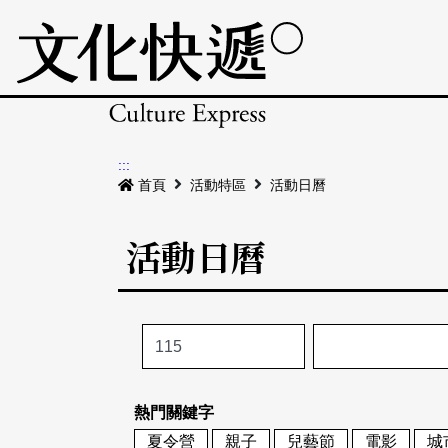
:::
首頁
活動特區
活動日曆
活動日曆
熱門關鍵字
夏令營
親子
兒藝節
電影
城