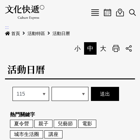
Menu
活動日曆
活動地圖
展
:::
最新公告
首頁
活動特區
活動日曆
電子書
小
中
大
列印
專題特區
活動日曆
活動特區
本期專題
關於我們
歷史專題
活動列表
我要刊登
活動日曆
常見問答
熱門關鍵字
地圖搜尋
關於我們
會員基本資料
夏令營
親子
兒藝節
電影
網站導覽
English
城市生活圈
講座
刊物索取地點
刊登活動