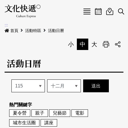
Menu
活動日曆
活動地圖
展
:::
最新公告
首頁
活動特區
活動日曆
電子書
小
中
大
列印
專題特區
活動日曆
活動特區
本期專題
關於我們
歷史專題
活動列表
我要刊登
活動日曆
常見問答
熱門關鍵字
地圖搜尋
關於我們
會員基本資料
夏令營
親子
兒藝節
電影
網站導覽
English
城市生活圈
講座
刊物索取地點
刊登活動