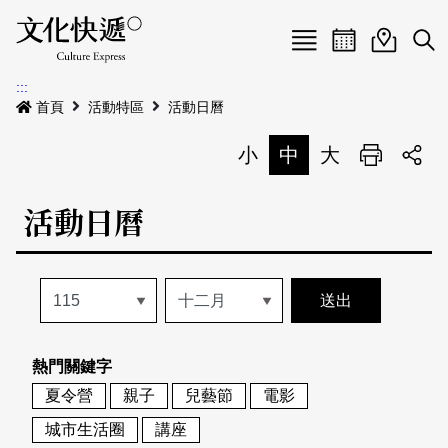
Menu
活動日曆
活動地圖
展
:::
最新公告
首頁
活動特區
活動日曆
電子書
小
中
大
列印
專題特區
活動日曆
活動特區
本期專題
關於我們
歷史專題
活動列表
我要刊登
活動日曆
常見問答
熱門關鍵字
地圖搜尋
關於我們
會員基本資料
夏令營
親子
兒藝節
電影
網站導覽
English
城市生活圈
講座
刊物索取地點
刊登活動