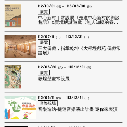
112/10/01
115/08/30
(日)
(日)
展覽
中心新村｜常設展《走進中心新村的街談
巷語》&實境解謎遊戲〈無人知曉的眷
戀〉
112/07/11
113/12/31
(二)
(二)
展覽
三大偶戲，指掌乾坤《大稻埕戲苑 偶戲常
設展》
112/05/20
115/12/31
(六)
(四)
展覽
敦煌壁畫常設展
112/05/11
113/12/31
(四)
(二)
音樂現場
音樂進站-捷運音樂演出計畫 邀你來表演