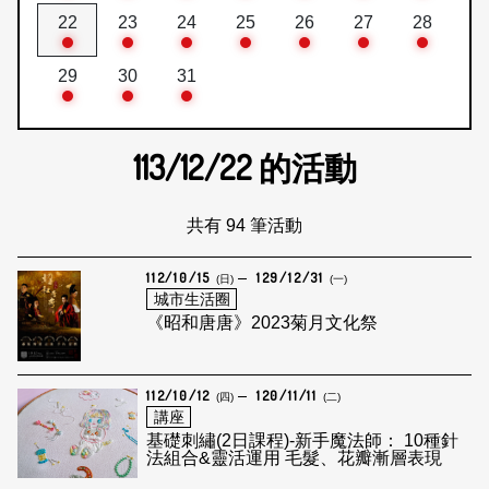
22
23
24
25
26
27
28
29
30
31
113/12/22
的活動
共有 94 筆活動
112/10/15
129/12/31
(日)
(一)
城市生活圈
《昭和唐唐》2023菊月文化祭
112/10/12
120/11/11
(四)
(二)
講座
基礎刺繡(2日課程)-新手魔法師： 10種針
法組合&靈活運用 毛髮、花瓣漸層表現