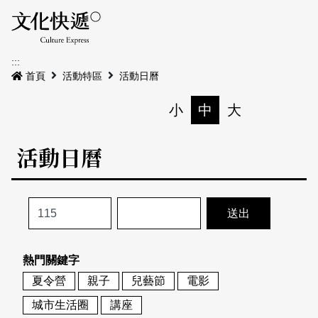
Menu
活動日曆
活動地圖
展
:::
最新公告
首頁
活動特區
活動日曆
電子書
小
中
大
列印
專題特區
活動日曆
活動特區
本期專題
關於我們
歷史專題
活動列表
我要刊登
活動日曆
常見問答
熱門關鍵字
地圖搜尋
關於我們
會員基本資料
夏令營
親子
兒藝節
電影
網站導覽
English
城市生活圈
講座
刊物索取地點
刊登活動