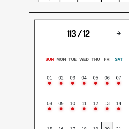
113 / 12
下
SUN
MON
TUE
WED
THU
FRI
SAT
01
02
03
04
05
06
07
08
09
10
11
12
13
14