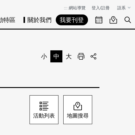
:::
網站導覽
登入/註冊
語系
動特區
關於我們
我要刊登
活動日曆
活動地圖
展
小
中
大
列印
分享
活動列表
地圖搜尋