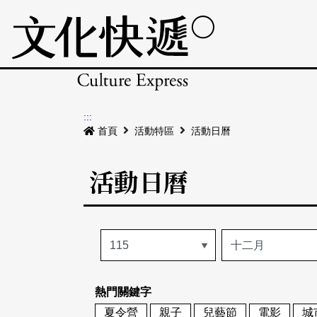
:::
首頁
活動特區
活動日曆
活動日曆
熱門關鍵字
夏令營
親子
兒藝節
電影
城