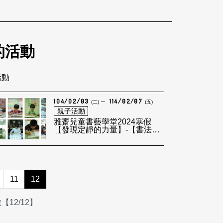
的活動
活動
104/02/03
114/02/07
(二)
(五)
親子活動
雅齋兒童書藝學堂2024寒假
【發現定靜的力量】-【書法啟
蒙】
11
12
12/12】