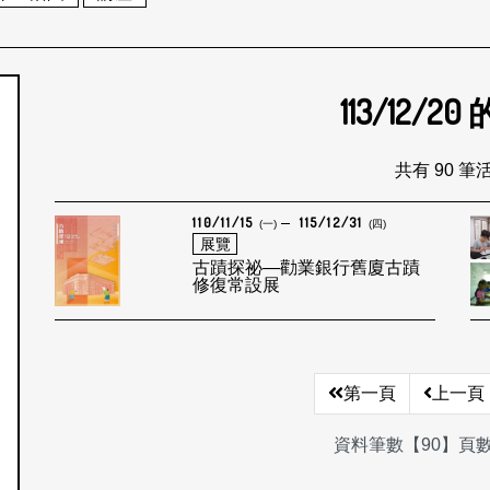
113/12/20
個月
共有 90 筆
110/11/15
115/12/31
(一)
(四)
展覽
古蹟探祕—勸業銀行舊廈古蹟
修復常設展
第一頁
上一頁
資料筆數【90】頁數【