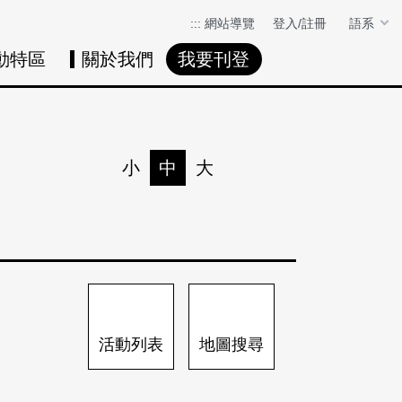
:::
網站導覽
登入/註冊
語系
動特區
關於我們
我要刊登
活動日曆
活動地圖
展
小
中
大
列印
分享
活動列表
地圖搜尋