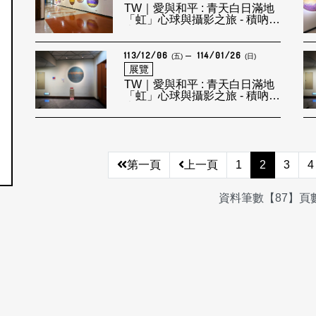
TW｜愛與和平 : 青天白日滿地
「虹」心球與攝影之旅 - 積吶虹
光LEF
113/12/06
114/01/26
(五)
(日)
展覽
TW｜愛與和平 : 青天白日滿地
「虹」心球與攝影之旅 - 積吶虹
光LEF
第一頁
上一頁
1
2
3
4
資料筆數【87】頁數