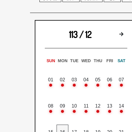
113 / 12
下
SUN
MON
TUE
WED
THU
FRI
SAT
01
02
03
04
05
06
07
08
09
10
11
12
13
14