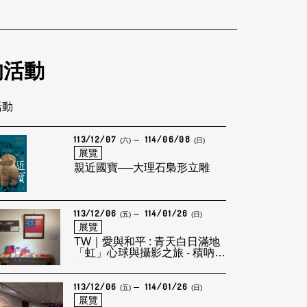
的活動
活動
113/12/07
114/06/08
(六)
(日)
展覽
親近國寶──大理石梟形立雕
113/12/06
114/01/26
(五)
(日)
展覽
TW｜愛與和平 : 青天白日滿地
「虹」心球與攝影之旅 - 積吶虹
光LEF
113/12/06
114/01/26
(五)
(日)
展覽