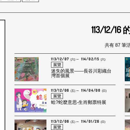
113/12/16
個月
共有 87 筆
113/12/07
114/02/15
(六)
(六)
展覽
迷失的風景——長谷川彩織台
灣首個展
113/12/06
114/04/06
(五)
(日)
展覽
蛤?蛇麼意思-生肖郵票特展
113/12/06
114/01/26
(五)
(日)
展覽