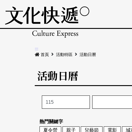
:::
首頁
活動特區
活動日曆
活動日曆
熱門關鍵字
夏令營
親子
兒藝節
電影
城