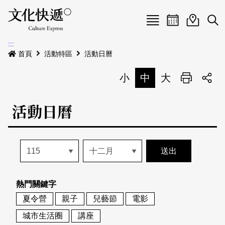
Menu
活動日曆
活動地圖
展
:::
最新公告
首頁
活動特區
活動日曆
電子書
小
中
大
列印
專題特區
活動日曆
活動特區
本期專題
關於我們
歷史專題
活動列表
我要刊登
活動日曆
常見問答
熱門關鍵字
地圖搜尋
關於我們
會員基本資料
夏令營
親子
兒藝節
電影
網站導覽
English
城市生活圈
講座
刊物索取地點
刊登活動