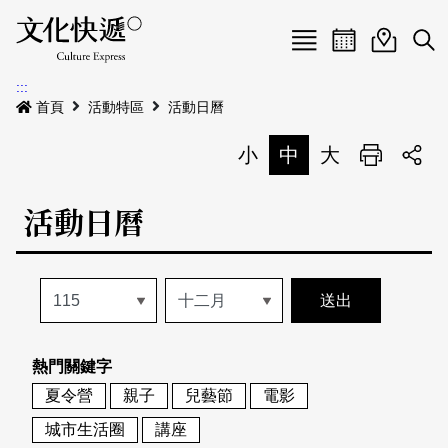
Menu
活動日曆
活動地圖
展
:::
最新公告
首頁
活動特區
活動日曆
電子書
小
中
大
列印
專題特區
活動日曆
活動特區
本期專題
關於我們
歷史專題
活動列表
我要刊登
活動日曆
常見問答
熱門關鍵字
地圖搜尋
關於我們
會員基本資料
夏令營
親子
兒藝節
電影
網站導覽
English
城市生活圈
講座
刊物索取地點
刊登活動