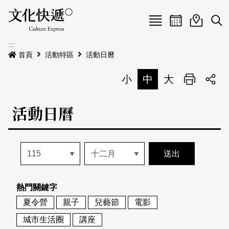
Menu
活動日曆
活動地圖
展
:::
最新公告
首頁
活動特區
活動日曆
電子書
小
中
大
列印
專題特區
活動日曆
活動特區
本期專題
關於我們
歷史專題
活動列表
我要刊登
活動日曆
常見問答
熱門關鍵字
地圖搜尋
關於我們
會員基本資料
夏令營
親子
兒藝節
電影
網站導覽
English
城市生活圈
講座
刊物索取地點
刊登活動