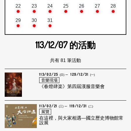
22
23
24
25
26
27
28
29
30
31
113/12/07
的活動
共有 81 筆活動
113/02/25
129/12/31
(日)
(一)
音樂現場
《春燈肆楽》第四屆漢服音樂會
113/02/21
119/12/31
(三)
(二)
展覽
在這裡，與大家相遇—國立歷史博物館常
設展