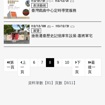
113/01/01
113/12/31
(一)
(二)
表演藝術
臺灣戲曲中心定時導覽服務
112/12/08
113/12/31
(五)
(二)
展覽
搶救遷臺歷史記憶庫常設展-蕭將軍宅
第
上
6
7
8
9
10
下
最
一頁
一
一
後一
頁
頁
頁
資料筆數【81】頁數【8/11】