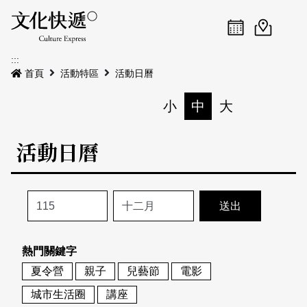
Menu
活動日曆
活動地圖
展
:::
最新公告
首頁
活動特區
活動日曆
電子書
小
中
大
列印
專題特區
活動日曆
活動特區
本期專題
關於我們
歷史專題
活動列表
我要刊登
活動日曆
常見問答
熱門關鍵字
地圖搜尋
關於我們
會員基本資料
夏令營
親子
兒藝節
電影
網站導覽
English
城市生活圈
講座
刊物索取地點
刊登活動