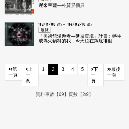
遲來菩薩—朴贊景個展
113/11/08
114/02/16
(五)
(日)
展覽
「美術館漫遊者—延展實境」計畫︰轉生
成為火鍋料的我，今天也在鍋底徘徊
第
上
1
2
3
4
5
下
最後
一頁
一
一
一頁
頁
頁
資料筆數【69】頁數【2/9】