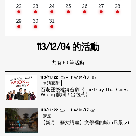
22
23
24
25
26
27
28
29
30
31
113/12/04
的活動
共有 69 筆活動
113/11/22
114/01/19
(五)
(日)
表演藝術
百老匯授權舞台劇《The Play That Goes
Wrong 戲啊！出包惹》
113/11/22
114/01/17
(五)
(五)
講座
【新月．藝文講座】文學裡的城市風景(2)