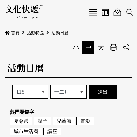
Menu
活動日曆
活動地圖
展
:::
最新公告
首頁
活動特區
活動日曆
電子書
小
中
大
列印
專題特區
活動日曆
活動特區
本期專題
關於我們
歷史專題
活動列表
我要刊登
活動日曆
常見問答
熱門關鍵字
地圖搜尋
關於我們
會員基本資料
夏令營
親子
兒藝節
電影
網站導覽
English
城市生活圈
講座
刊物索取地點
刊登活動