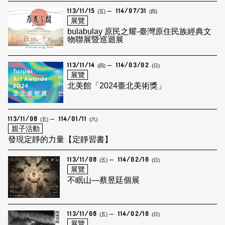
113/11/15
114/07/31
(五)
(四)
展覽
bulabulay 原民之耀-臺灣原住民族經典文
物聯展暨巡迴展
113/11/14
114/03/02
(四)
(日)
展覽
北美館「2024臺北美術獎」
113/11/08
114/01/11
(五)
(六)
親子活動
發現定靜的力量【定靜習書】
113/11/08
114/02/16
(五)
(日)
展覽
不眠山—蔡昱廷個展
113/11/08
114/02/16
(五)
(日)
展覽