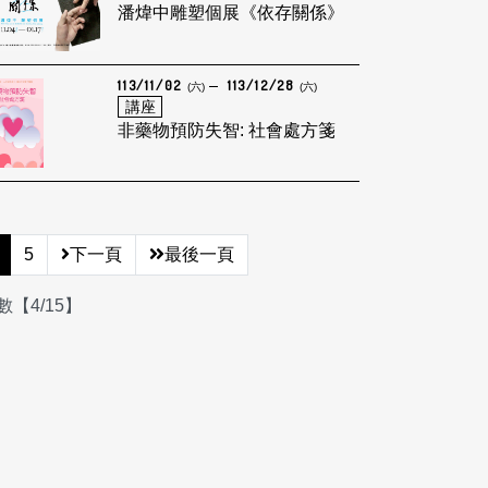
潘煒中雕塑個展《依存關係》
113/11/02
113/12/28
(六)
(六)
講座
非藥物預防失智: 社會處方箋
5
下一頁
最後一頁
【4/15】