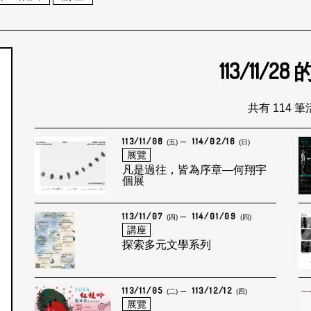
113/11/28
個月
共有 114 
113/11/08
114/02/16
(五)
(日)
展覽
凡是過往，皆為序章—何翔宇
個展
113/11/07
114/01/09
(四)
(四)
講座
探索多元文學系列
113/11/05
113/12/12
(二)
(四)
展覽