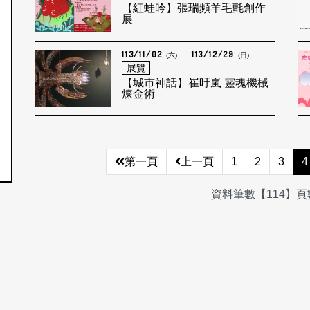
【紅蛙吟】張瑞頻羊毛氈創作
展
113/11/02
113/12/29
(六)
(日)
展覽
【城市神話】崔旴嵐 靈魂機械
煉金術
第一頁
上一頁
1
2
3
4
資料筆數【114】頁數