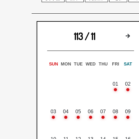
113 / 11
下
SUN
MON
TUE
WED
THU
FRI
SAT
01
02
03
04
05
06
07
08
09