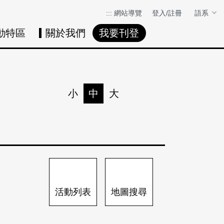
:::
網站導覽
登入/註冊
語系
動特區
關於我們
我要刊登
活動日曆
活動地圖
展
小
中
大
列印
分享
活動列表
地圖搜尋