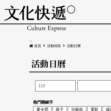
:::
首頁
活動特區
活動日曆
活動日曆
熱門關鍵字
夏令營
親子
兒藝節
電影
城