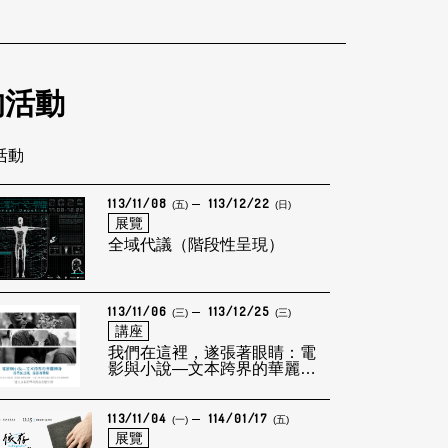
的活動
筆活動
113/11/08
113/12/22
(五)
(日)
展覽
全域代議（階段性呈現）
113/11/06
113/12/25
(三)
(三)
講座
我們在這裡，遂張著眼睛：電
影與小說—文本跨界的華麗轉
身
113/11/04
114/01/17
(一)
(五)
展覽