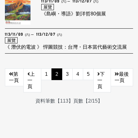
113/11/09
113/12/07
(六)
(六)
展覽
《島嶼・導語》劉洋哲80個展
113/11/09
113/12/07
(六)
(六)
展覽
《 潛伏的電波 》 悍圖競技：台灣・日本當代藝術交流展
第
上
1
2
3
4
5
下
最後
一頁
一
一
一頁
頁
頁
資料筆數【113】頁數【2/15】