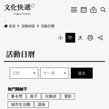
Menu
活動日曆
活動地圖
展
:::
最新公告
首頁
活動特區
活動日曆
電子書
小
中
大
列印
專題特區
活動日曆
活動特區
本期專題
關於我們
歷史專題
活動列表
我要刊登
活動日曆
常見問答
熱門關鍵字
地圖搜尋
關於我們
會員基本資料
夏令營
親子
兒藝節
電影
網站導覽
English
城市生活圈
講座
刊物索取地點
刊登活動