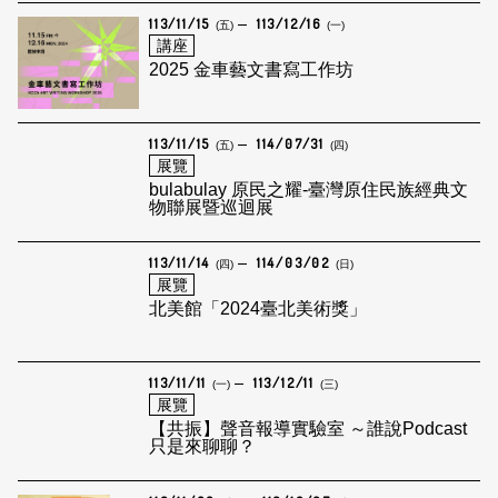
113/11/15
113/12/16
(五)
(一)
講座
2025 金車藝文書寫工作坊
113/11/15
114/07/31
(五)
(四)
展覽
bulabulay 原民之耀-臺灣原住民族經典文
物聯展暨巡迴展
113/11/14
114/03/02
(四)
(日)
展覽
北美館「2024臺北美術獎」
113/11/11
113/12/11
(一)
(三)
展覽
【共振】聲音報導實驗室 ～誰說Podcast
只是來聊聊？