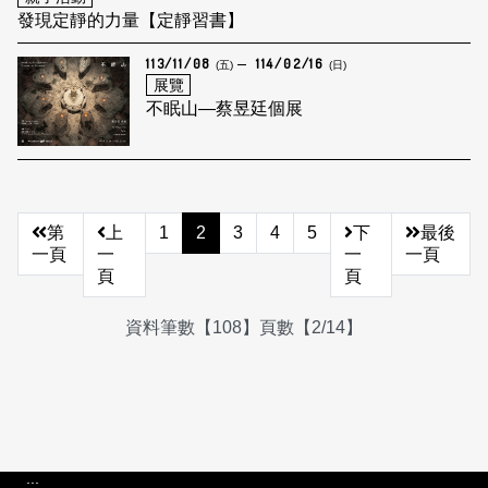
發現定靜的力量【定靜習書】
113/11/08
114/02/16
(五)
(日)
展覽
不眠山—蔡昱廷個展
第
上
1
2
3
4
5
下
最後
一頁
一
一
一頁
頁
頁
資料筆數【108】頁數【2/14】
:::