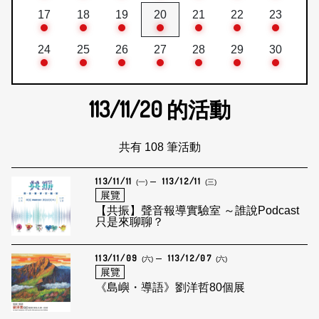
17
18
19
20
21
22
23
24
25
26
27
28
29
30
113/11/20
的活動
共有 108 筆活動
113/11/11
113/12/11
(一)
(三)
展覽
【共振】聲音報導實驗室 ～誰說Podcast
只是來聊聊？
113/11/09
113/12/07
(六)
(六)
展覽
《島嶼・導語》劉洋哲80個展