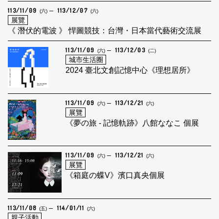
113/11/09
113/12/07
(六)
(六)
展覽
《 潛伏的電波 》 悍圖競技：台灣・日本當代藝術交流展
113/11/09
113/12/03
(六)
(二)
城市生活圈
2024 臺北文創記憶中心《理想居所》
113/11/09
113/12/21
(六)
(六)
展覽
《夢の旅 - 記憶軌跡》八館ななこ 個展
113/11/09
113/12/21
(六)
(六)
展覽
《箱庭の蝶V》濱口真央個展
113/11/08
114/01/11
(五)
(六)
親子活動