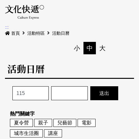
Menu
活動日曆
活動地圖
展
:::
最新公告
首頁
活動特區
活動日曆
電子書
小
中
大
列印
專題特區
活動日曆
活動特區
本期專題
關於我們
歷史專題
活動列表
我要刊登
活動日曆
常見問答
熱門關鍵字
地圖搜尋
關於我們
會員基本資料
夏令營
親子
兒藝節
電影
網站導覽
English
城市生活圈
講座
刊物索取地點
刊登活動