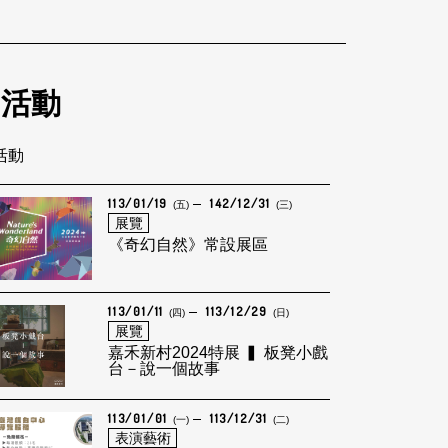
的活動
筆活動
113/01/19
142/12/31
(五)
(三)
展覽
《奇幻自然》常設展區
113/01/11
113/12/29
(四)
(日)
展覽
嘉禾新村2024特展 ▍ 板凳小戲
台－說一個故事
113/01/01
113/12/31
(一)
(二)
表演藝術