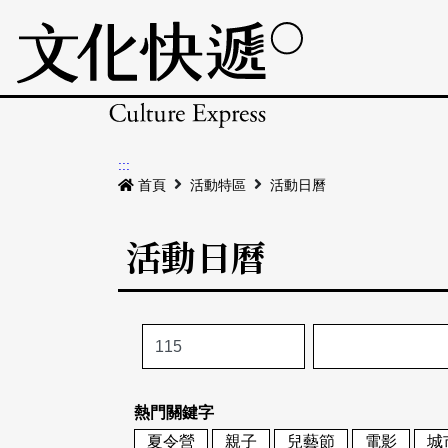
:::
首頁
活動特區
活動日曆
活動日曆
熱門關鍵字
夏令營
親子
兒藝節
電影
城