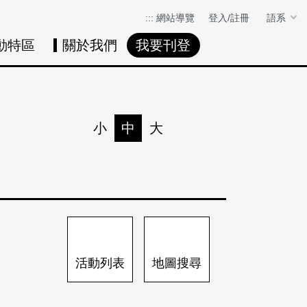
:::
網站導覽
登入/註冊
語系
動特區
關於我們
我要刊登
活動日曆
活動地圖
展
小
中
大
列印
分享
活動列表
地圖搜尋