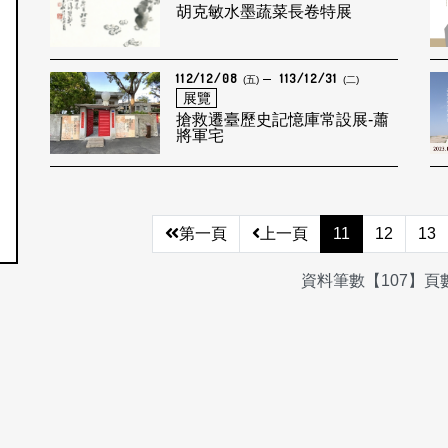
胡克敏水墨蔬菜長卷特展
112/12/08
113/12/31
(五)
(二)
展覽
搶救遷臺歷史記憶庫常設展-蕭
將軍宅
第一頁
上一頁
11
12
13
資料筆數【107】頁數