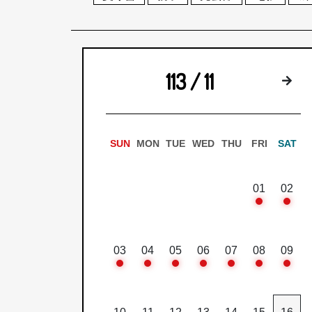
113 / 11
下
SUN
MON
TUE
WED
THU
FRI
SAT
01
02
03
04
05
06
07
08
09