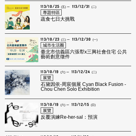
113/10/25
113/12/31
(五)
(二)
專題特區
蔬食七日大挑戰
113/10/23
113/12/30
(三)
(一)
城市生活圈
臺北市信義區六張犁x三興社會住宅 公共
藝術創意徵件
113/10/19
113/12/24
(六)
(二)
展覽
石黛因依-周宸個展 Cyan Black Fusion -
Chou Chen Solo Exhibition
113/10/19
113/12/15
(六)
(日)
展覽
反覆演練Re-her-sal：預演