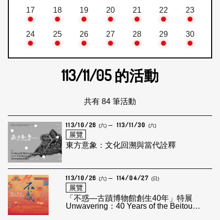
17
18
19
20
21
22
23
24
25
26
27
28
29
30
113/11/05
的活動
共有 84 筆活動
113/10/26
113/11/30
(六)
(六)
展覽
東方意象：文化回溯與當代詮釋
113/10/26
114/04/27
(六)
(日)
展覽
「不惑—古蹟博物館創生40年」特展
Unwavering：40 Years of the Beitou
Museum