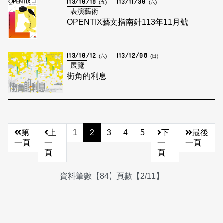
113/10/18
113/11/30
(五)
(六)
表演藝術
OPENTIX藝文指南針113年11月號
113/10/12
113/12/08
(六)
(日)
展覽
街角的利息
第
上
1
2
3
4
5
下
最後
一頁
一
一
一頁
頁
頁
資料筆數【84】頁數【2/11】