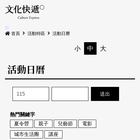
Menu
活動日曆
活動地圖
展
:::
最新公告
首頁
活動特區
活動日曆
電子書
小
中
大
列印
專題特區
活動日曆
活動特區
本期專題
關於我們
歷史專題
活動列表
我要刊登
活動日曆
常見問答
熱門關鍵字
地圖搜尋
關於我們
會員基本資料
夏令營
親子
兒藝節
電影
網站導覽
English
城市生活圈
講座
刊物索取地點
刊登活動