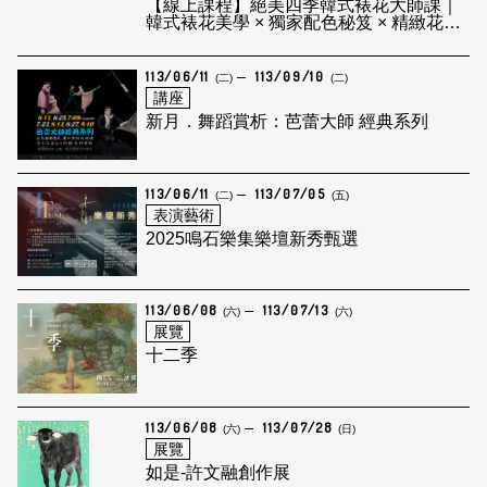
【線上課程】絕美四季韓式裱花大師課｜
韓式裱花美學 × 獨家配色秘笈 × 精緻花卉
造型
113/06/11
113/09/10
(二)
(二)
講座
新月．舞蹈賞析：芭蕾大師 經典系列
113/06/11
113/07/05
(二)
(五)
表演藝術
2025鳴石樂集樂壇新秀甄選
113/06/08
113/07/13
(六)
(六)
展覽
十二季
113/06/08
113/07/28
(六)
(日)
展覽
如是-許文融創作展