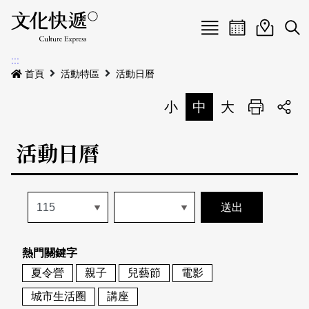
Menu
活動日曆
活動地圖
展
:::
最新公告
首頁
活動特區
活動日曆
電子書
小
中
大
列印
專題特區
活動日曆
活動特區
本期專題
關於我們
歷史專題
活動列表
我要刊登
活動日曆
常見問答
熱門關鍵字
地圖搜尋
關於我們
會員基本資料
夏令營
親子
兒藝節
電影
網站導覽
English
城市生活圈
講座
刊物索取地點
刊登活動