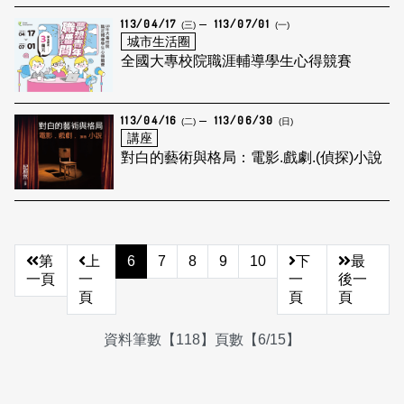
113/04/17
113/07/01
(三)
(一)
城市生活圈
全國大專校院職涯輔導學生心得競賽
113/04/16
113/06/30
(二)
(日)
講座
對白的藝術與格局：電影.戲劇.(偵探)小說
第
上
6
7
8
9
10
下
最
一頁
一
一
後一
頁
頁
頁
資料筆數【118】頁數【6/15】