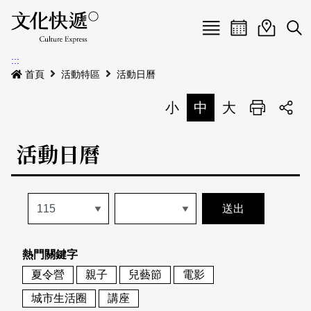
Menu
活動日曆
活動地圖
展
:::
最新公告
首頁
活動特區
活動日曆
電子書
小
中
大
列印
專題特區
活動日曆
活動特區
本期專題
關於我們
歷史專題
活動列表
我要刊登
活動日曆
常見問答
熱門關鍵字
地圖搜尋
關於我們
會員基本資料
夏令營
親子
兒藝節
電影
網站導覽
English
城市生活圈
講座
刊物索取地點
刊登活動