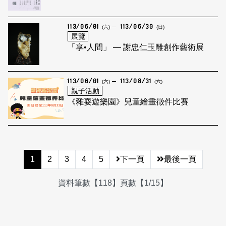
113/06/01
113/06/30
(六)
(日)
展覽
「享•人間」 — 謝忠仁玉雕創作藝術展
113/06/01
113/08/31
(六)
(六)
親子活動
《雜耍遊樂園》兒童繪畫徵件比賽
1
2
3
4
5
下一頁
最後一頁
資料筆數【118】頁數【1/15】