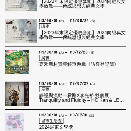
【2023年末限定優惠套組】2024向經典文
學致敬——傳統思想與經典文學
113/06/01
113/08/24
(六)
(六)
講座
【2023年末限定優惠套組】2024向經典文
學致敬——傳統思想與經典文學
113/06/01
113/12/29
(六)
(日)
展覽
嘉禾新村實境解謎遊戲《訪客登記簿》
113/06/01
113/07/27
(六)
(六)
展覽
靜謐與流動—霍剛X李光裕 雙個展
Tranquility and Fluidity – HO Kan & LEE
Kuang-Yu
113/06/01
113/07/31
(六)
(三)
城市生活圈
2024屏東文學獎