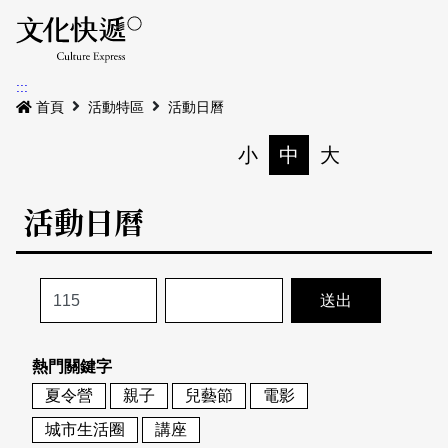
Menu
活動日曆
活動地圖
展
:::
最新公告
首頁
活動特區
活動日曆
電子書
小
中
大
列印
專題特區
活動日曆
活動特區
本期專題
關於我們
歷史專題
活動列表
我要刊登
活動日曆
常見問答
熱門關鍵字
地圖搜尋
關於我們
會員基本資料
夏令營
親子
兒藝節
電影
網站導覽
English
城市生活圈
講座
刊物索取地點
刊登活動