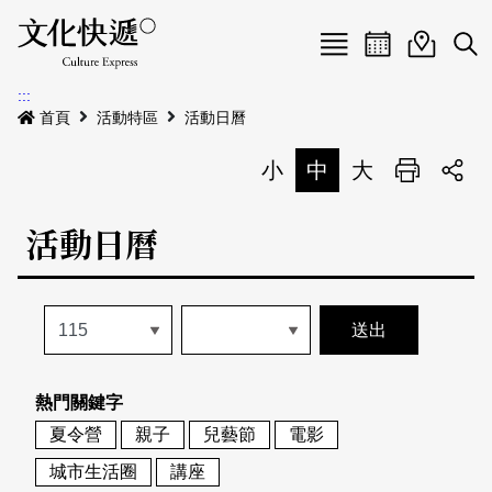
Menu
活動日曆
活動地圖
展
:::
最新公告
首頁
活動特區
活動日曆
電子書
小
中
大
列印
專題特區
活動日曆
活動特區
本期專題
關於我們
歷史專題
活動列表
我要刊登
活動日曆
常見問答
熱門關鍵字
地圖搜尋
關於我們
會員基本資料
夏令營
親子
兒藝節
電影
網站導覽
English
城市生活圈
講座
刊物索取地點
刊登活動