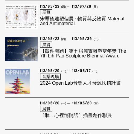
113/05/23
113/07/26
(四)
(五)
展覽
宋璽德雕塑個展 · 物質與反物質 Material
and Antimaterial
113/05/23
113/09/30
(四)
(一)
展覽
【徵件開跑】第七屆麗寶雕塑雙年獎 The
7th Lih Pao Sculpture Biennial Award
113/05/20
113/06/17
(一)
(一)
音樂現場
2024 Open Lab音樂人才發源扶植計畫
113/05/20
113/06/20
(一)
(四)
展覽
〔聽，心裡悄悄話〕插畫創作聯展