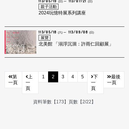
113/05/19
113/07/21
(日)
(日)
親子活動
2024玩憶特展系列講座
113/05/18
113/09/08
(六)
(日)
展覽
北美館 「溺浮沉洄：許雨仁回顧展」
第
上
1
2
3
4
5
下
最後
一頁
一
一
一頁
頁
頁
資料筆數【173】頁數【2/22】