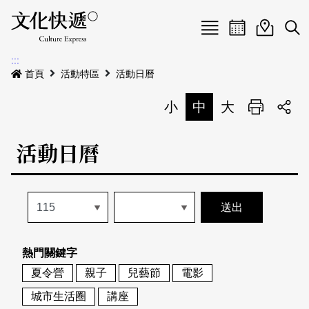
Menu
活動日曆
活動地圖
展
:::
最新公告
首頁
活動特區
活動日曆
電子書
小
中
大
列印
專題特區
活動日曆
活動特區
本期專題
關於我們
歷史專題
活動列表
我要刊登
活動日曆
常見問答
熱門關鍵字
地圖搜尋
關於我們
會員基本資料
夏令營
親子
兒藝節
電影
網站導覽
English
城市生活圈
講座
刊物索取地點
刊登活動