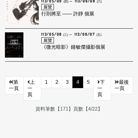
113/05/09
113/06/08
(四)
(六)
展覽
行則將至 —— 許靜 個展
113/05/08
113/06/07
(三)
(五)
展覽
《微光暗影》鐘敏傑攝影個展
第
上
1
2
3
4
5
下
最後
一頁
一
一
一頁
頁
頁
資料筆數【171】頁數【4/22】