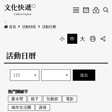
Menu
活動日曆
活動地圖
展
:::
最新公告
首頁
活動特區
活動日曆
電子書
小
中
大
列印
專題特區
活動日曆
活動特區
本期專題
關於我們
歷史專題
活動列表
我要刊登
活動日曆
常見問答
熱門關鍵字
地圖搜尋
關於我們
會員基本資料
夏令營
親子
兒藝節
電影
網站導覽
English
城市生活圈
講座
刊物索取地點
刊登活動