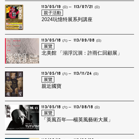
113/05/19
113/07/21
(日)
(日)
親子活動
2024玩憶特展系列講座
113/05/18
113/09/08
(六)
(日)
展覽
北美館 「溺浮沉洄：許雨仁回顧展」
113/05/18
113/11/24
(六)
(日)
展覽
親近國寶
113/05/18
113/08/18
(六)
(日)
展覽
「英風百年──楊英風藝術大展」