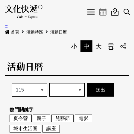
Menu
活動日曆
活動地圖
展
:::
最新公告
首頁
活動特區
活動日曆
電子書
小
中
大
列印
專題特區
活動日曆
活動特區
本期專題
關於我們
歷史專題
活動列表
我要刊登
活動日曆
常見問答
熱門關鍵字
地圖搜尋
關於我們
會員基本資料
夏令營
親子
兒藝節
電影
網站導覽
English
城市生活圈
講座
刊物索取地點
刊登活動