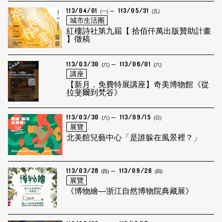
113/04/01
113/05/31
(一)
(五)
城市生活圈
紅樓詩社第九屆【 拾佰仟萬出版贊助計畫
】徵稿
113/03/30
113/06/01
(六)
(六)
講座
【新月．免費特展講座】奇美博物館《從
拉斐爾到梵谷》
113/03/30
113/09/15
(六)
(日)
展覽
北美館兒藝中心「是誰躲在風景裡？」
113/03/28
113/09/26
(四)
(四)
展覽
《博物繪—浙江自然博物院典藏展》