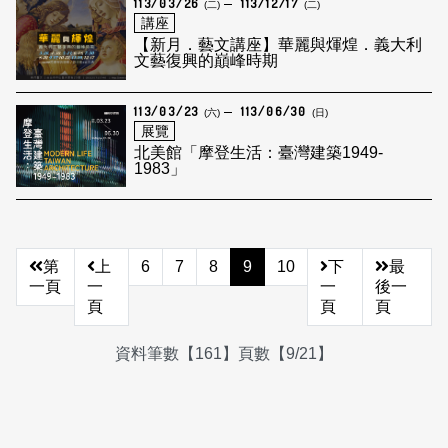
113/03/26
113/12/17
(二)
(二)
講座
【新月．藝文講座】華麗與煇煌．義大利
文藝復興的巔峰時期
113/03/23
113/06/30
(六)
(日)
展覽
北美館「摩登生活：臺灣建築1949-
1983」
第
上
6
7
8
9
10
下
最
一頁
一
一
後一
頁
頁
頁
資料筆數【161】頁數【9/21】