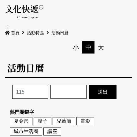
Menu
活動日曆
活動地圖
展
:::
最新公告
首頁
活動特區
活動日曆
電子書
小
中
大
列印
專題特區
活動日曆
活動特區
本期專題
關於我們
歷史專題
活動列表
我要刊登
活動日曆
常見問答
熱門關鍵字
地圖搜尋
關於我們
會員基本資料
夏令營
親子
兒藝節
電影
網站導覽
English
城市生活圈
講座
刊物索取地點
刊登活動