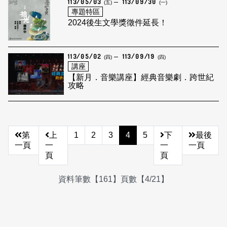
113/05/03
113/09/30
(五)
(一)
專題特區
2024後生文學獎徵件延長！
113/05/02
113/09/19
(四)
(四)
講座
【新月．音樂講座】經典音樂劇．跨世紀
攻略
第
上
1
2
3
4
5
下
最後
一頁
一
一
一頁
頁
頁
資料筆數【161】頁數【4/21】