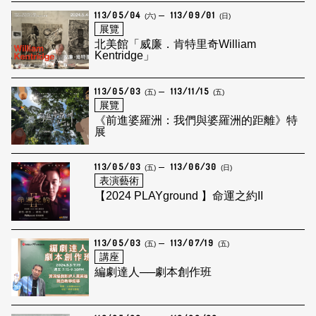
113/05/04
113/09/01
(六)
(日)
展覽
北美館「威廉．肯特里奇William
Kentridge」
113/05/03
113/11/15
(五)
(五)
展覽
《前進婆羅洲：我們與婆羅洲的距離》特
展
113/05/03
113/06/30
(五)
(日)
表演藝術
【2024 PLAYground 】命運之約II
113/05/03
113/07/19
(五)
(五)
講座
編劇達人──劇本創作班