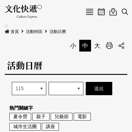
Menu
活動日曆
活動地圖
展
:::
最新公告
首頁
活動特區
活動日曆
電子書
小
中
大
列印
專題特區
活動日曆
活動特區
本期專題
關於我們
歷史專題
活動列表
我要刊登
活動日曆
常見問答
熱門關鍵字
地圖搜尋
關於我們
會員基本資料
夏令營
親子
兒藝節
電影
網站導覽
English
城市生活圈
講座
刊物索取地點
刊登活動