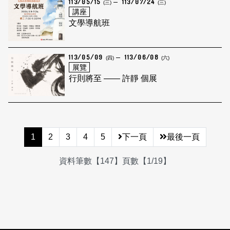
113/05/15
113/07/24
(三)
(三)
講座
文學導航班
113/05/09
113/06/08
(四)
(六)
展覽
行則將至 —— 許靜 個展
1
2
3
4
5
下一頁
最後一頁
資料筆數【147】頁數【1/19】