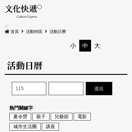
Menu
活動日曆
活動地圖
展
:::
最新公告
首頁
活動特區
活動日曆
電子書
小
中
大
列印
專題特區
活動日曆
活動特區
本期專題
關於我們
歷史專題
活動列表
我要刊登
活動日曆
常見問答
熱門關鍵字
地圖搜尋
關於我們
會員基本資料
夏令營
親子
兒藝節
電影
網站導覽
English
城市生活圈
講座
刊物索取地點
刊登活動