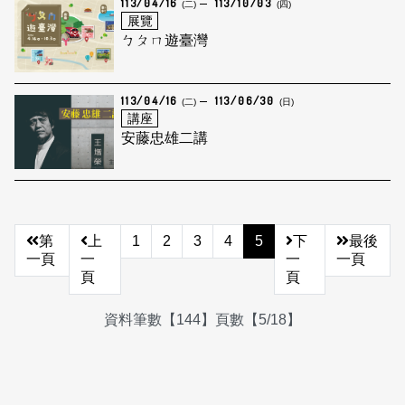
113/04/16
113/10/03
(二)
(四)
展覽
ㄅㄆㄇ遊臺灣
113/04/16
113/06/30
(二)
(日)
講座
安藤忠雄二講
第
上
1
2
3
4
5
下
最後
一頁
一
一
一頁
頁
頁
資料筆數【144】頁數【5/18】