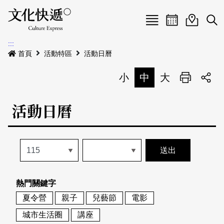
Menu
活動日曆
活動地圖
展
:::
最新公告
首頁
活動特區
活動日曆
電子書
小
中
大
列印
專題特區
活動日曆
活動特區
本期專題
關於我們
歷史專題
活動列表
我要刊登
活動日曆
常見問答
熱門關鍵字
地圖搜尋
關於我們
會員基本資料
夏令營
親子
兒藝節
電影
網站導覽
English
城市生活圈
講座
刊物索取地點
刊登活動