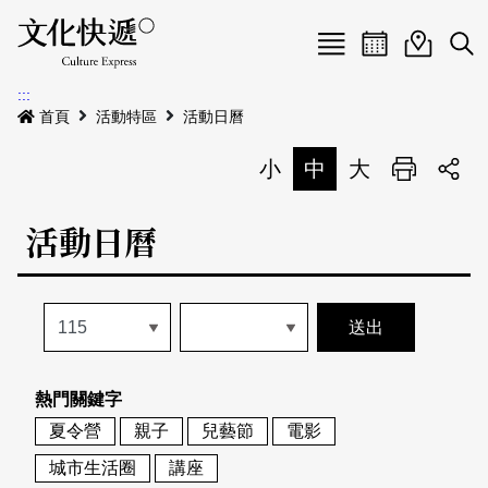
Menu
活動日曆
活動地圖
展
:::
最新公告
首頁
活動特區
活動日曆
電子書
小
中
大
列印
專題特區
活動日曆
活動特區
本期專題
關於我們
歷史專題
活動列表
我要刊登
活動日曆
常見問答
熱門關鍵字
地圖搜尋
關於我們
會員基本資料
夏令營
親子
兒藝節
電影
網站導覽
English
城市生活圈
講座
刊物索取地點
刊登活動