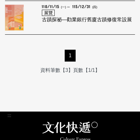
110/11/15
115/12/31
(一)
(四)
展覽
古蹟探祕—勸業銀行舊廈古蹟修復常設展
1
資料筆數【3】頁數【1/1】
:::