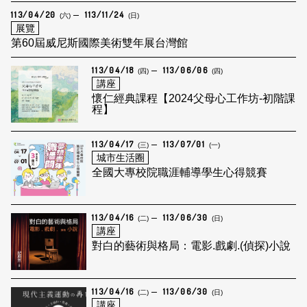
113/04/20
113/11/24
(六)
(日)
展覽
第60屆威尼斯國際美術雙年展台灣館
113/04/18
113/06/06
(四)
(四)
講座
懷仁經典課程【2024父母心工作坊-初階課
程】
113/04/17
113/07/01
(三)
(一)
城市生活圈
全國大專校院職涯輔導學生心得競賽
113/04/16
113/06/30
(二)
(日)
講座
對白的藝術與格局：電影.戲劇.(偵探)小說
113/04/16
113/06/30
(二)
(日)
講座