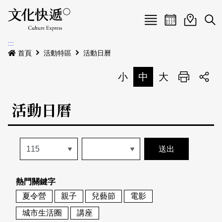
Menu
活動日曆
活動地圖
展
:::
最新公告
首頁
活動特區
活動日曆
電子書
小
中
大
列印
專題特區
活動日曆
活動特區
本期專題
關於我們
歷史專題
活動列表
我要刊登
活動日曆
常見問答
熱門關鍵字
地圖搜尋
關於我們
會員基本資料
夏令營
親子
兒藝節
電影
網站導覽
English
城市生活圈
講座
刊物索取地點
刊登活動