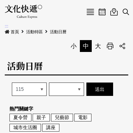
Menu
活動日曆
活動地圖
展
:::
最新公告
首頁
活動特區
活動日曆
電子書
小
中
大
列印
專題特區
活動日曆
活動特區
本期專題
關於我們
歷史專題
活動列表
我要刊登
活動日曆
常見問答
熱門關鍵字
地圖搜尋
關於我們
會員基本資料
夏令營
親子
兒藝節
電影
網站導覽
English
城市生活圈
講座
刊物索取地點
刊登活動