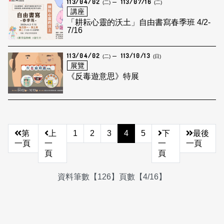
113/04/02
113/07/16
(二)
(二)
講座
「耕耘心靈的沃土」自由書寫春季班 4/2-
7/16
113/04/02
113/10/13
(二)
(日)
展覽
《反毒遊意思》特展
第
上
1
2
3
4
5
下
最後
一頁
一
一
一頁
頁
頁
資料筆數【126】頁數【4/16】