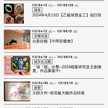
113/04/13
113/09/28
(六)
(六)
講座
2024年4月13日【乙級珠寶金工】假日班
113/04/12
113/06/21
(五)
(五)
音樂現場
台新好藝【午間音樂會】
113/04/10
113/08/16
(三)
(五)
城市生活圈
「強『檔』出擊─2024檔案研究及文創徵
選」作品募集中!
113/04/05
113/05/31
(五)
(五)
展覽
大師大作~胡克敏大幅作品特展