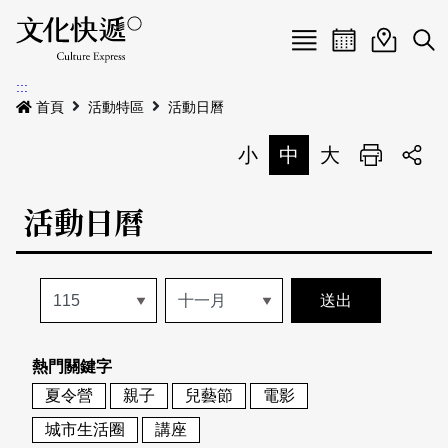
Menu
活動日曆
活動地圖
展
:::
最新公告
首頁
活動特區
活動日曆
電子書
小
中
大
列印
專題特區
活動日曆
活動特區
本期專題
關於我們
歷史專題
活動列表
我要刊登
活動日曆
常見問答
熱門關鍵字
地圖搜尋
關於我們
會員基本資料
夏令營
親子
兒藝節
電影
網站導覽
English
城市生活圈
講座
刊物索取地點
刊登活動