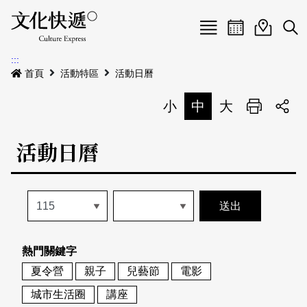
Menu
活動日曆
活動地圖
展
:::
最新公告
首頁
活動特區
活動日曆
電子書
小
中
大
列印
專題特區
活動日曆
活動特區
本期專題
關於我們
歷史專題
活動列表
我要刊登
活動日曆
常見問答
熱門關鍵字
地圖搜尋
關於我們
會員基本資料
夏令營
親子
兒藝節
電影
網站導覽
English
城市生活圈
講座
刊物索取地點
刊登活動