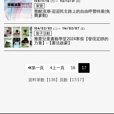
109/11/14
112/12/31
(六)
(日)
展覽
覺醒浪潮-迢迢民主路上的自由呼聲特展(免
費參觀)
104/02/03
114/02/07
(二)
(五)
親子活動
雅齋兒童書藝學堂2024寒假【發現定靜的
力量】-【書法啟蒙】
第一頁
上一頁
16
17
資料筆數【136】頁數【17/17】