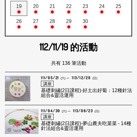
19
20
21
22
23
24
25
26
27
28
29
30
112/11/19
的活動
共有 136 筆活動
111/05/21
113/12/29
(六)
(日)
講座
基礎刺繡(2日課程)-好土出好蔔：12種針法
組合&靈活運用
111/04/30
113/06/23
(六)
(日)
講座
基礎刺繡(2日課程)-夢山農夫吃菜菜 - 14種
針法組合&靈活運用