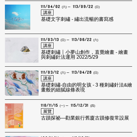
111/04/02
113/09/22
(六)
(日)
講座
基礎文字刺繡 - 繡出流暢的書寫感
111/03/13
113/06/22
(日)
(六)
講座
基礎刺繡┋小夢山創作，直覺繪畫 - 繪畫
與刺繡針法運用 2022/5/29
111/03/12
113/04/28
(六)
(日)
講座
基礎刺繡-自由的明女孩 - 3 種刺繡針法&繪
畫般的細膩線條表現
110/11/15
115/12/31
(一)
(四)
展覽
古蹟探祕—勸業銀行舊廈古蹟修復常設展