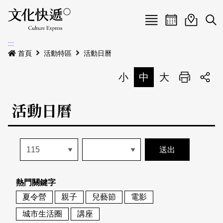
Menu
活動日曆
活動地圖
展
:::
最新公告
首頁
活動特區
活動日曆
電子書
小
中
大
列印
專題特區
活動日曆
活動特區
本期專題
關於我們
歷史專題
活動列表
我要刊登
活動日曆
常見問答
熱門關鍵字
地圖搜尋
關於我們
會員基本資料
夏令營
親子
兒藝節
電影
網站導覽
English
城市生活圈
講座
刊物索取地點
刊登活動