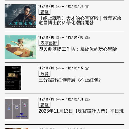
112/11/18
112/12/31
(六)
(日)
講座
【線上課程】天才的心智宮殿｜音樂家余
道昌博士的科學化潛能開發
112/11/16
113/01/18
(四)
(四)
表演藝術
即興劇基礎工作坊：屬於你的玩心冒險
112/11/13
112/12/15
(一)
(五)
展覽
三分設計紅包特展《不止紅包》
112/11/13
112/12/01
(一)
(五)
講座
2023年11月13日【珠寶設計入門】平日班