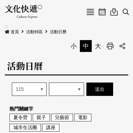
Menu
活動日曆
活動地圖
展
:::
最新公告
首頁
活動特區
活動日曆
電子書
小
中
大
列印
專題特區
活動日曆
活動特區
本期專題
關於我們
歷史專題
活動列表
我要刊登
活動日曆
常見問答
熱門關鍵字
地圖搜尋
關於我們
會員基本資料
夏令營
親子
兒藝節
電影
網站導覽
English
城市生活圈
講座
刊物索取地點
刊登活動