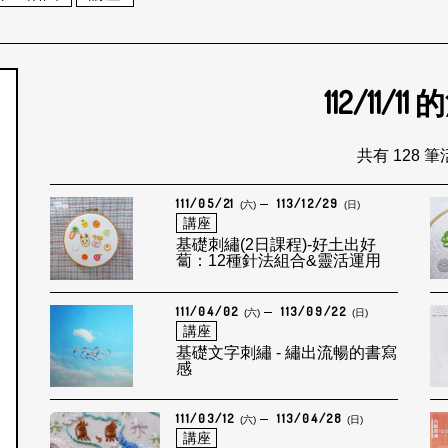
112/11/11
的
個月
共有 128 
111/05/21
113/12/29
(六)
(日)
講座
基礎刺繡(2日課程)-好土出好
蔔：12種針法組合&靈活運用
111/04/02
113/09/22
(六)
(日)
講座
基礎文字刺繡 - 繡出流暢的書寫
感
111/03/12
113/04/28
(六)
(日)
講座