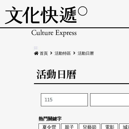
:::
首頁
活動特區
活動日曆
活動日曆
熱門關鍵字
夏令營
親子
兒藝節
電影
城