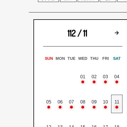
112 / 11
下
SUN
MON
TUE
WED
THU
FRI
SAT
01
02
03
04
05
06
07
08
09
10
11