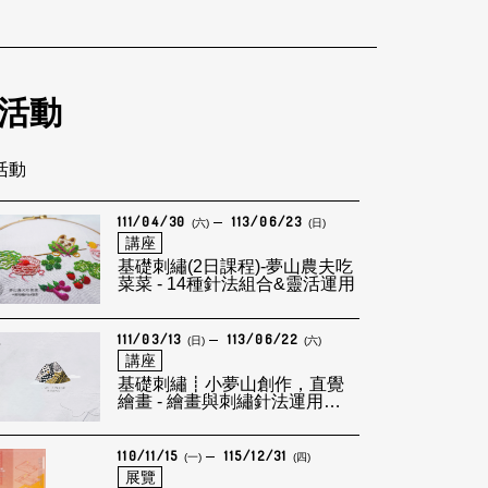
活動
筆活動
111/04/30
113/06/23
(六)
(日)
講座
基礎刺繡(2日課程)-夢山農夫吃
菜菜 - 14種針法組合&靈活運用
111/03/13
113/06/22
(日)
(六)
講座
基礎刺繡┋小夢山創作，直覺
繪畫 - 繪畫與刺繡針法運用
2022/5/29
110/11/15
115/12/31
(一)
(四)
展覽