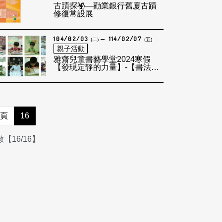
古蹟探祕—勸業銀行舊廈古蹟
修復常設展
104/02/03
114/02/07
(二)
(五)
親子活動
雅齋兒童書藝學堂2024寒假
【發現定靜的力量】-【書法啟
蒙】
頁
16
【16/16】