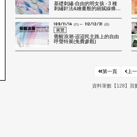
基礎刺繡-自由的明女孩 - 3 種
刺繡針法&繪畫般的細膩線條表
現
109/11/14
112/12/31
(六)
(日)
展覽
覺醒浪潮-迢迢民主路上的自由
呼聲特展(免費參觀)
第一頁
上一
資料筆數【128】頁數