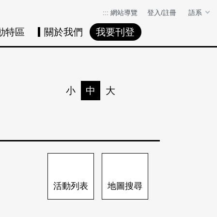
:::
網站導覽
登入/註冊
語系
動特區
關於我們
我要刊登
活動日曆
活動地圖
展
小
中
大
列印
分享
活動列表
地圖搜尋