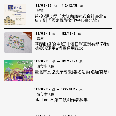
112/03/25
112/12/31
(六)
(日)
展覽
跨‧交‧通：從「大阪商船株式會社臺北支
店」到「國家攝影文化中心臺北館」
112/02/19
112/12/31
(日)
(日)
講座
基礎刺繡(台中班)┋溫日彩筆還有貓 7種針
法靈活運用&構圖通用觀念
112/02/19
112/12/24
(日)
(日)
城市生活圈
臺北市文協風華導覽(報名活動 名額有限)
112/02/17
122/01/17
(五)
(一)
城市生活圈
platform A 第二波創作者募集