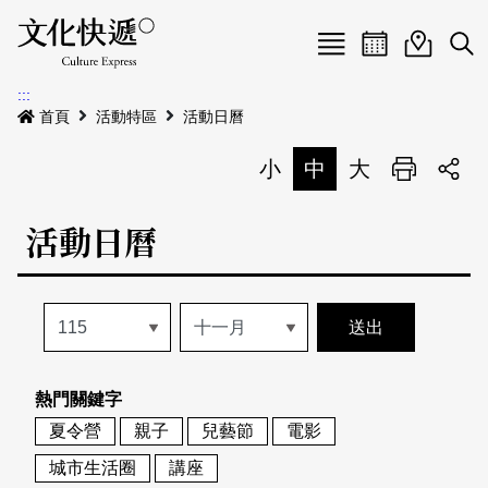
Menu
活動日曆
活動地圖
展
:::
最新公告
首頁
活動特區
活動日曆
電子書
小
中
大
列印
專題特區
活動日曆
活動特區
本期專題
關於我們
歷史專題
活動列表
我要刊登
活動日曆
常見問答
熱門關鍵字
地圖搜尋
關於我們
會員基本資料
夏令營
親子
兒藝節
電影
網站導覽
English
城市生活圈
講座
刊物索取地點
刊登活動