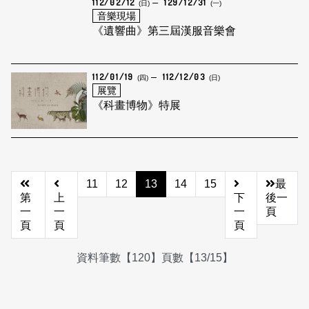
112/02/12
129/12/31
(日)
(一)
音樂現場
《遺響曲》第三屆漢服音樂會
112/01/19
112/12/03
(四)
(日)
展覽
《科畫博物》特展
11
12
13
14
15
最
第
上
下
後一
一
一
一
頁
頁
頁
頁
資料筆數【120】頁數【13/15】