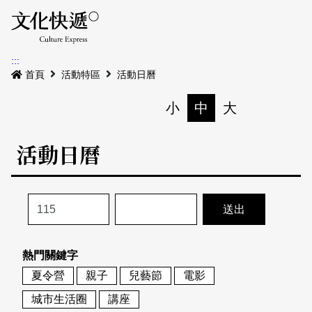
Menu
活動日曆
活動地圖
展
:::
最新公告
首頁
活動特區
活動日曆
電子書
小
中
大
列印
專題特區
活動日曆
活動特區
本期專題
關於我們
歷史專題
活動列表
我要刊登
活動日曆
常見問答
熱門關鍵字
地圖搜尋
關於我們
會員基本資料
夏令營
親子
兒藝節
電影
網站導覽
English
城市生活圈
講座
刊物索取地點
刊登活動