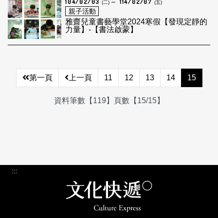
104/02/03
114/02/07
(二)
(五)
親子活動
雅齋兒童書藝學堂2024寒假【發現定靜的
力量】-【書法啟蒙】
第一頁
上一頁
11
12
13
14
15
資料筆數【119】頁數【15/15】
:::