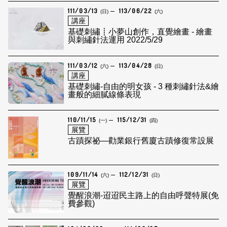
111/03/13
113/06/22
(日)
(六)
講座
基礎刺繡┋小夢山創作，直覺繪畫 - 繪畫
與刺繡針法運用 2022/5/29
111/03/12
113/04/28
(六)
(日)
講座
基礎刺繡-自由的明女孩 - 3 種刺繡針法&繪
畫般的細膩線條表現
110/11/15
115/12/31
(一)
(四)
展覽
古蹟探祕—勸業銀行舊廈古蹟修復常設展
109/11/14
112/12/31
(六)
(日)
展覽
覺醒浪潮-迢迢民主路上的自由呼聲特展(免
費參觀)