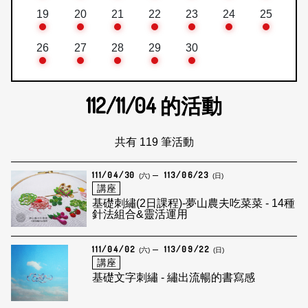
19
20
21
22
23
24
25
26
27
28
29
30
112/11/04
的活動
共有 119 筆活動
111/04/30
113/06/23
(六)
(日)
講座
基礎刺繡(2日課程)-夢山農夫吃菜菜 - 14種
針法組合&靈活運用
111/04/02
113/09/22
(六)
(日)
講座
基礎文字刺繡 - 繡出流暢的書寫感