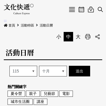
Menu
活動日曆
活動地圖
展
:::
最新公告
首頁
活動特區
活動日曆
電子書
小
中
大
列印
專題特區
活動日曆
活動特區
本期專題
關於我們
歷史專題
活動列表
我要刊登
活動日曆
常見問答
熱門關鍵字
地圖搜尋
關於我們
會員基本資料
夏令營
親子
兒藝節
電影
網站導覽
English
城市生活圈
講座
刊物索取地點
刊登活動