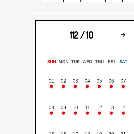
112 / 10
下
SUN
MON
TUE
WED
THU
FRI
SAT
01
02
03
04
05
06
07
08
09
10
11
12
13
14