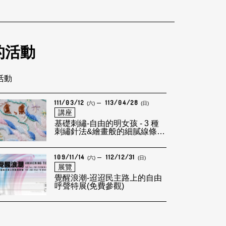
的活動
筆活動
111/03/12
113/04/28
(六)
(日)
講座
基礎刺繡-自由的明女孩 - 3 種
刺繡針法&繪畫般的細膩線條表
現
109/11/14
112/12/31
(六)
(日)
展覽
覺醒浪潮-迢迢民主路上的自由
呼聲特展(免費參觀)