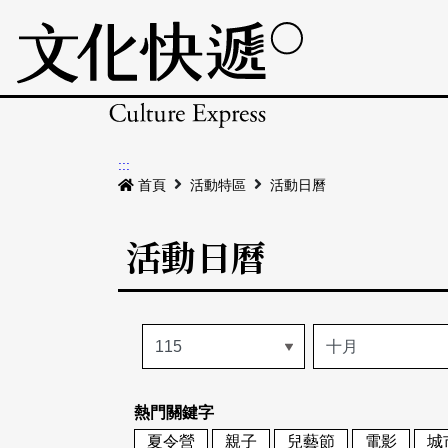
:::
首頁
活動特區
活動日曆
活動日曆
熱門關鍵字
夏令營
親子
兒藝節
電影
城