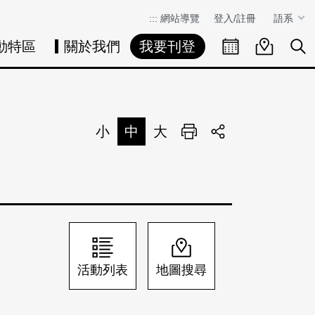
:::
網站導覽
登入/註冊
語系
動特區
關於我們
我要刊登
活動日曆
活動地圖
展
小
中
大
列印
分享
活動列表
地圖搜尋