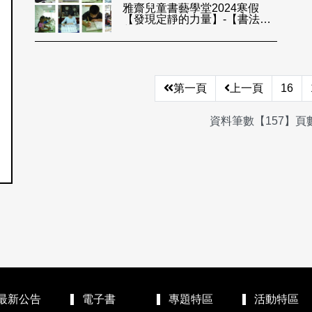
雅齋兒童書藝學堂2024寒假
【發現定靜的力量】-【書法啟
蒙】
第一頁
上一頁
16
資料筆數【157】頁數
最新公告
電子書
專題特區
活動特區