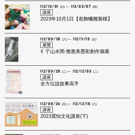
112/10/01
113/03/07
(日)
(四)
講座
2023年10月1日【首飾蠟雕製模】
112/09/30
112/11/19
(六)
(日)
展覽
彳亍山水間-詹惠美墨彩創作個展
112/09/26
112/12/05
(二)
(二)
講座
全方位說故事高手
112/09/24
112/12/16
(日)
(六)
講座
2023震怡文化講座(下)