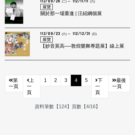
112/09/26
112/11/11
(二)
(六)
展覽
關於那一場重逢 | 汪紹綱個展
112/09/23
112/12/31
(六)
(日)
展覽
【妙音莫高──敦煌樂舞專題展】線上展
第
上
1
2
3
4
5
下
最後
一頁
一
一
一頁
頁
頁
資料筆數【124】頁數【4/16】