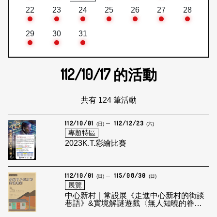
22
23
24
25
26
27
28
29
30
31
112/10/17
的活動
共有 124 筆活動
112/10/01
112/12/23
(日)
(六)
專題特區
2023K.T.彩繪比賽
112/10/01
115/08/30
(日)
(日)
展覽
中心新村｜常設展《走進中心新村的街談
巷語》&實境解謎遊戲〈無人知曉的眷
戀〉