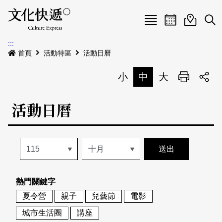
Menu
活動日曆
活動地圖
展
:::
最新公告
首頁
活動特區
活動日曆
電子書
小
中
大
列印
專題特區
活動日曆
活動特區
本期專題
關於我們
歷史專題
活動列表
我要刊登
活動日曆
常見問答
熱門關鍵字
地圖搜尋
關於我們
會員基本資料
夏令營
親子
兒藝節
電影
網站導覽
English
城市生活圈
講座
刊物索取地點
刊登活動