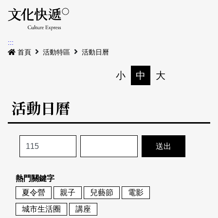
Menu
活動日曆
活動地圖
展
:::
最新公告
首頁
活動特區
活動日曆
電子書
小
中
大
列印
專題特區
活動日曆
活動特區
本期專題
關於我們
歷史專題
活動列表
我要刊登
活動日曆
常見問答
熱門關鍵字
地圖搜尋
關於我們
會員基本資料
夏令營
親子
兒藝節
電影
網站導覽
English
城市生活圈
講座
刊物索取地點
刊登活動