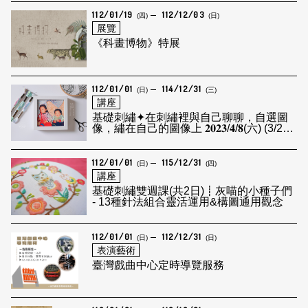
112/01/19
112/12/03
(四)
(日)
展覽
《科畫博物》特展
112/01/01
114/12/31
(日)
(三)
講座
基礎刺繡✦​在刺繡裡與自己​聊聊，自選圖
像，繡在自己的圖像上 ​𝟐𝟎𝟐𝟑/𝟒/𝟖(六) (3/28
截止報名)
112/01/01
115/12/31
(日)
(四)
講座
基礎刺繡雙週課(共2日)┋灰喵的小種子們
- 13種針法組合靈活運用&構圖通用觀念
112/01/01
112/12/31
(日)
(日)
表演藝術
臺灣戲曲中心定時導覽服務