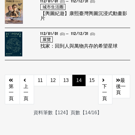
112/01/01
112/12/31
(日)
(日)
城市生活圈
【輿圖紀遊】康熙臺灣輿圖沉浸式動畫影
片
112/01/01
112/12/31
(日)
(日)
展覽
找家：回到人與萬物共存的希望星球
11
12
13
14
15
最
第
上
下
後一
一
一
一
頁
頁
頁
頁
資料筆數【124】頁數【14/16】