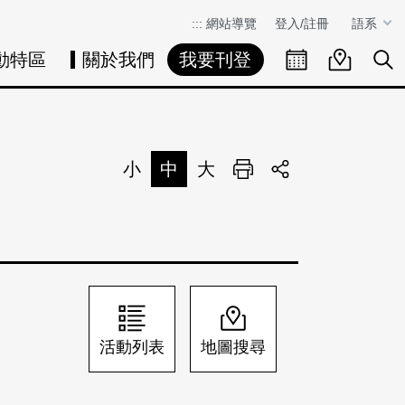
:::
網站導覽
登入/註冊
語系
動特區
關於我們
我要刊登
活動日曆
活動地圖
展
小
中
大
列印
分享
活動列表
地圖搜尋