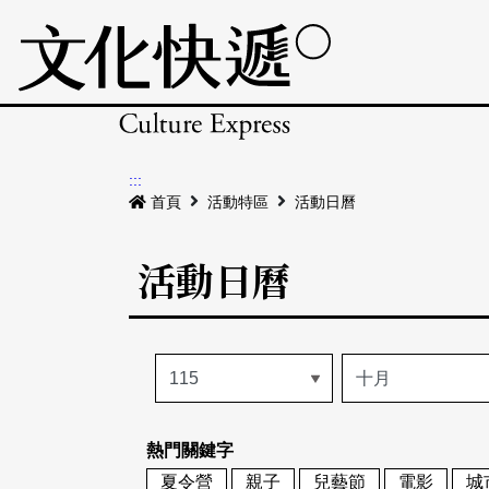
:::
首頁
活動特區
活動日曆
活動日曆
熱門關鍵字
夏令營
親子
兒藝節
電影
城