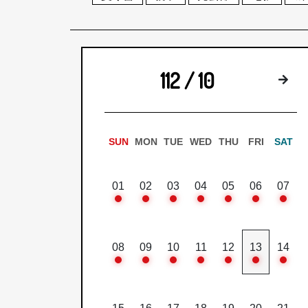
112 / 10
下
SUN
MON
TUE
WED
THU
FRI
SAT
01
02
03
04
05
06
07
08
09
10
11
12
13
14