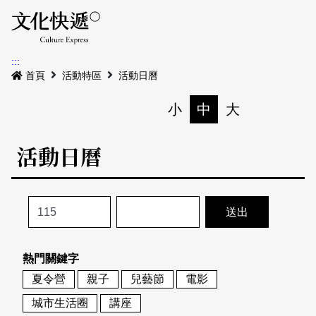
Menu
活動日曆
活動地圖
展
:::
最新公告
首頁
活動特區
活動日曆
電子書
小
中
大
列印
專題特區
活動日曆
活動特區
本期專題
關於我們
歷史專題
活動列表
我要刊登
活動日曆
常見問答
熱門關鍵字
地圖搜尋
關於我們
會員基本資料
夏令營
親子
兒藝節
電影
網站導覽
English
城市生活圈
講座
刊物索取地點
刊登活動