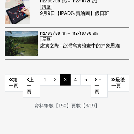
112/09/09
112/10/21
(六)
(六)
講座
9月9日【IPAD珠寶繪圖】假日班
112/09/08
112/10/08
(五)
(日)
展覽
虛實之際─台灣寫實繪畫中的抽象思維
第
上
1
2
3
4
5
下
最後
一頁
一
一
一頁
頁
頁
資料筆數【150】頁數【3/19】