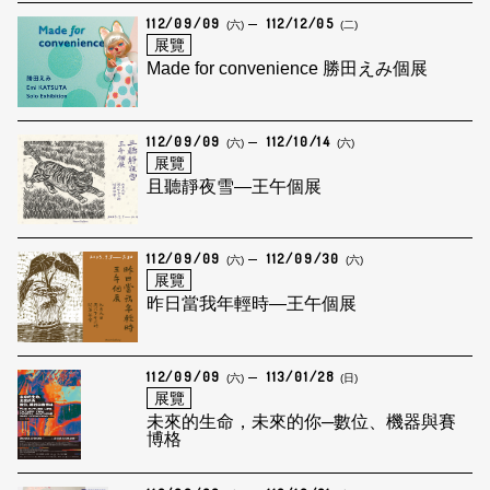
112/09/09
112/12/05
(六)
(二)
展覽
Made for convenience 勝田えみ個展
112/09/09
112/10/14
(六)
(六)
展覽
且聽靜夜雪—王午個展
112/09/09
112/09/30
(六)
(六)
展覽
昨日當我年輕時—王午個展
112/09/09
113/01/28
(六)
(日)
展覽
未來的生命，未來的你─數位、機器與賽
博格