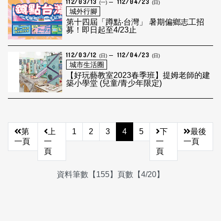
112/03/13
112/04/23
(一)
(日)
城外行腳
第十四屆「蹲點‧台灣」 暑期偏鄉志工招
募！即日起至4/23止
112/03/12
112/04/23
(日)
(日)
城市生活圈
【好玩藝教室2023春季班】提姆老師的建
築小學堂 (兒童/青少年限定)
第
上
1
2
3
4
5
下
最後
一頁
一
一
一頁
頁
頁
資料筆數【155】頁數【4/20】