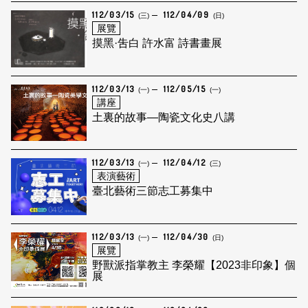
112/03/15
112/04/09
(三)
(日)
展覽
摸黑·吿白 許水富 詩書畫展
112/03/13
112/05/15
(一)
(一)
講座
土裏的故事—陶瓷文化史八講
112/03/13
112/04/12
(一)
(三)
表演藝術
臺北藝術三節志工募集中
112/03/13
112/04/30
(一)
(日)
展覽
野獸派指掌教主 李榮耀【2023非印象】個
展