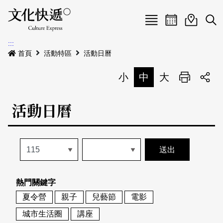
Menu
活動日曆
活動地圖
展
:::
最新公告
首頁
活動特區
活動日曆
電子書
小
中
大
列印
專題特區
活動日曆
活動特區
本期專題
關於我們
歷史專題
活動列表
我要刊登
活動日曆
常見問答
熱門關鍵字
地圖搜尋
關於我們
會員基本資料
夏令營
親子
兒藝節
電影
網站導覽
English
城市生活圈
講座
刊物索取地點
刊登活動